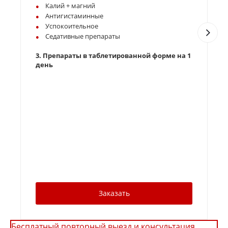
Калий + магний
Антигистаминные
Успокоительное
Седативные препараты
3
3.
Препараты в таблетированной форме на 1
день
4
д
Заказать
Бесплатный повторный выезд и консультация