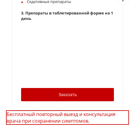
Седативные препараты
3
3.
Препараты в таблетированной форме на 1
день
4
д
Заказать
Бесплатный повторный выезд и консультация
врача при сохранении симптомов.