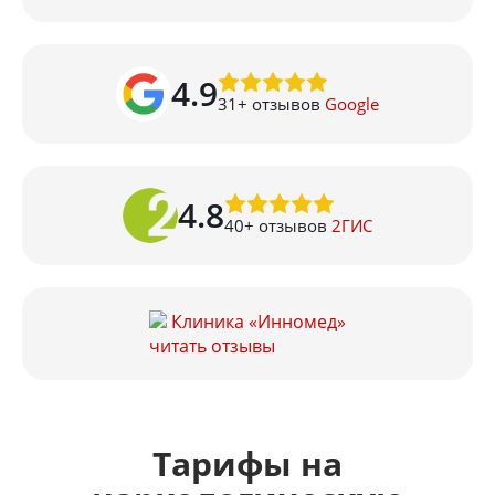
4.9
31
+ отзывов
Google
4.8
40
+ отзывов
2ГИС
Клиника «Инномед»
читать отзывы
Тарифы на