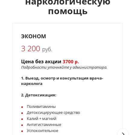
наркологическую
помощь
ЭКОНОМ
3 200
руб.
Цена без акции
Ц
3700 р.
Подробности уточняйте у администратора.
П
1. Выезд, осмотр и консультация врача-
1
нарколога
н
2. Детоксикация:
2
Поливитамины
Детоксицирующее средство
Калий + магний
Антигистаминные
Успокоительное