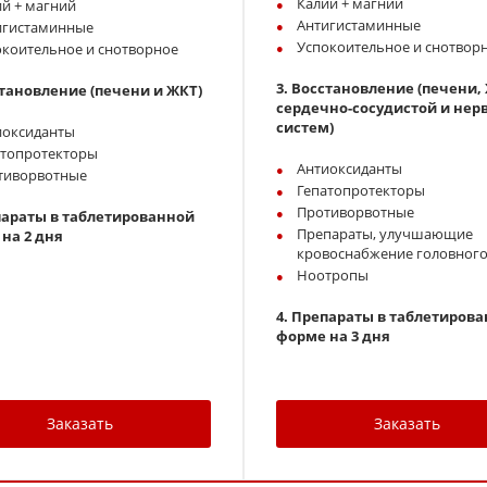
Калий + магний
й + магний
Антигистаминные
игистаминные
Успокоительное и снотвор
окоительное и снотворное
3. Восстановление (печени,
тановление (печени и ЖКТ)
сердечно-сосудистой и нер
систем)
иоксиданты
атопротекторы
Антиоксиданты
тиворвотные
Гепатопротекторы
Противорвотные
параты в таблетированной
Препараты, улучшающие
на 2 дня
кровоснабжение головного
Ноотропы
4. Препараты в таблетиров
форме на 3 дня
Заказать
Заказать