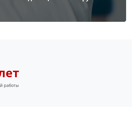
 лет
й работы