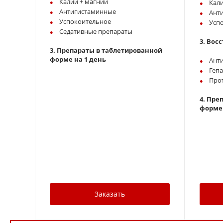
Калий + магний
Кали
Антигистаминные
Ант
Успокоительное
Усп
Седативные препараты
3.
Восс
3.
Препараты в таблетированной
форме на 1 день
Ант
Геп
Про
4. Пре
форме 
Заказать