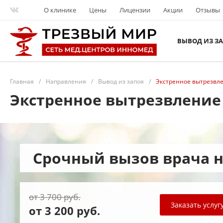
О клинике
Цены
Лицензии
Акции
Отзывы
ВЫВОД ИЗ З
Главная
/
Направления
/
Вывод из запоя
/
Экстренное вытрезвле
Экстренное вытрезвление
Срочный вызов врача 
от 3 700 руб.
Заказать услуг
от 3 200 руб.