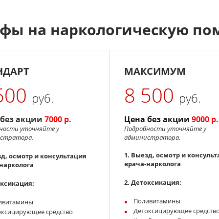
фы на наркологическую п
НДАРТ
МАКСИМУМ
500
8 500
руб.
руб.
 без акции
7000 р.
Цена без акции
90
00 р
ности уточняйте у
Подробности уточняйте у
истратора.
администратора.
1. Выезд, осмотр и консуль
д, о
смотр и консультация
врача-нарколога
нарколога
2. Детоксикация:
оксикация:
Поливитамины
ивитамины
Детоксицирующее средств
оксицирующее средство