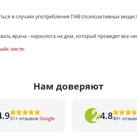
ться в случаях употребления ПАВ (психоактивных веществ
ать врача - нарколога на дом, который проведет все 
айс-листе.
Нам доверяют
4.9
4.8
31
+ отзывов
Google
40
+ отзыв