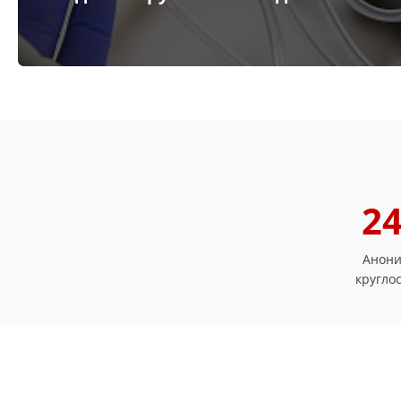
24
Анони
кругло