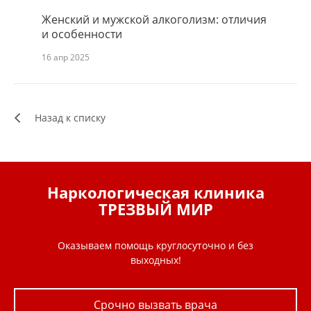
Женский и мужской алкоголизм: отличия
Социал
и особенности
16 апр 20
16 апр 2025
Назад к списку
Наркологическая клиника
ТРЕЗВЫЙ МИР
Оказываем помощь круглосуточно и без
выходных!
Срочно вызвать врача